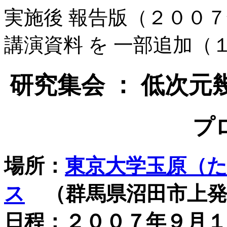
実施後 報告版（２００
講演資料 を 一部追加（
研究集会 ： 低次元
プ
場所：
東京大学玉原（
ス
（群馬県沼田市上発
日程：２００７年９月１１